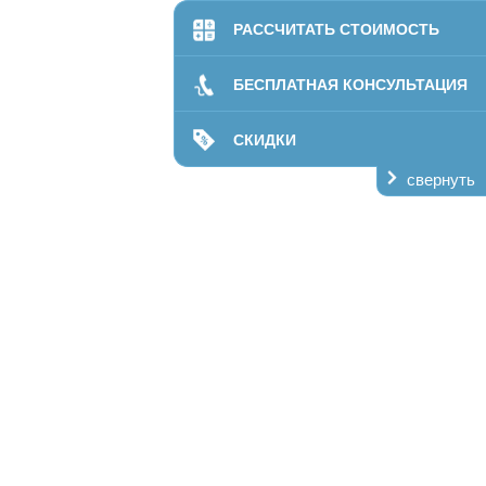
билитации
РАССЧИТАТЬ СТОИМОСТЬ
даптация
ании
БЕСПЛАТНАЯ КОНСУЛЬТАЦИЯ
лечение
кая помощь
СКИДКИ
свернуть
ий центр
пансер
О нас
Контакты