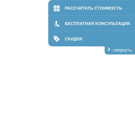
билитации
РАССЧИТАТЬ СТОИМОСТЬ
даптация
ании
БЕСПЛАТНАЯ КОНСУЛЬТАЦИЯ
лечение
кая помощь
СКИДКИ
свернуть
ий центр
пансер
О нас
Контакты